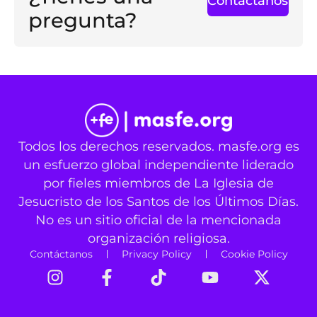
Contáctanos
pregunta?
Todos los derechos reservados. masfe.org es
un esfuerzo global independiente liderado
por fieles miembros de La Iglesia de
Jesucristo de los Santos de los Últimos Días.
No es un sitio oficial de la mencionada
organización religiosa.
Contáctanos
Privacy Policy
Cookie Policy