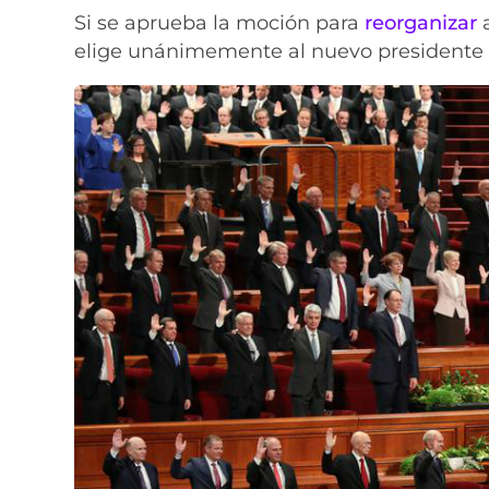
Si se aprueba la moción para
reorganizar
a
elige unánimemente al nuevo presidente d