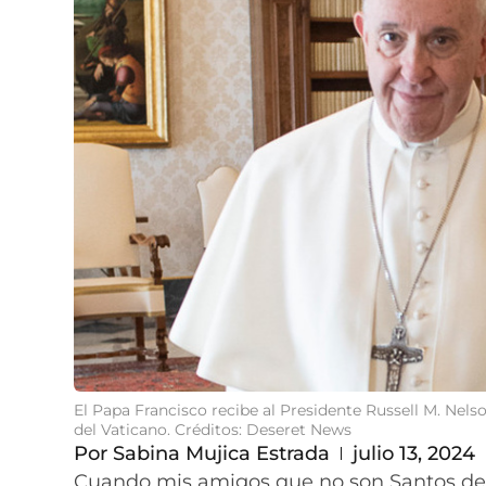
El Papa Francisco recibe al Presidente Russell M. Nels
del Vaticano. Créditos: Deseret News
Por
Sabina Mujica Estrada
julio 13, 2024
Cuando mis amigos que no son Santos de 