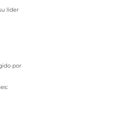
u líder
gido por
es:
.