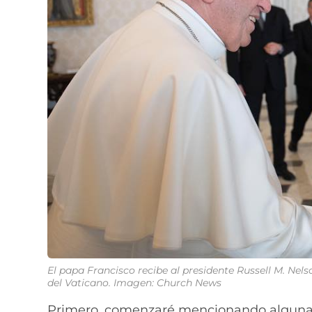
El papa Francisco recibe al presidente Russell M. Nels
del Vaticano. Imagen: Church News
Primero, comenzaré mencionando algunas s