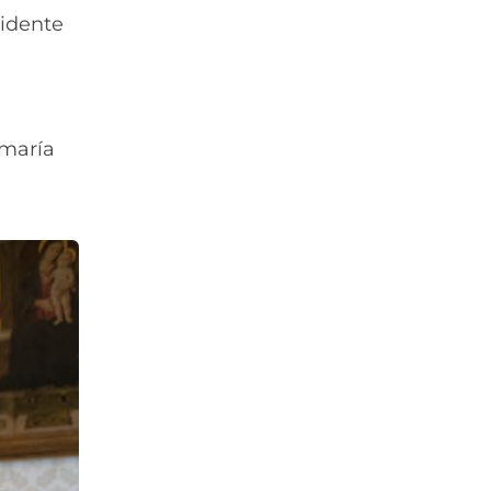
sidente
omaría
e