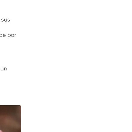
 sus
de por
 un