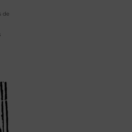
s de
s