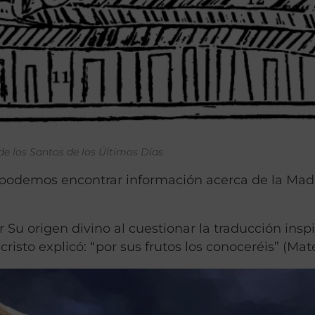
 de los Santos de los Últimos Días
 podemos encontrar información acerca de la Mad
u origen divino al cuestionar la traducción insp
isto explicó: “por sus frutos los conoceréis” (Mate