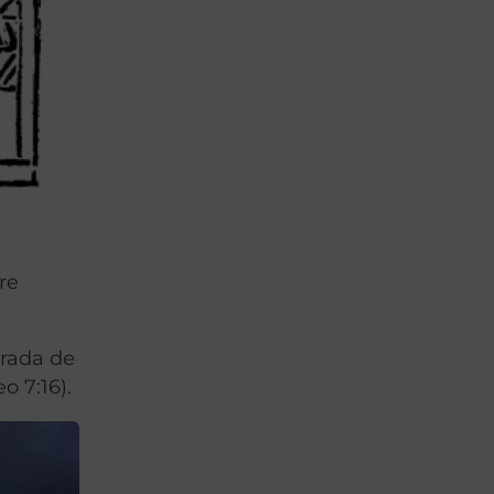
re
irada de
o 7:16).