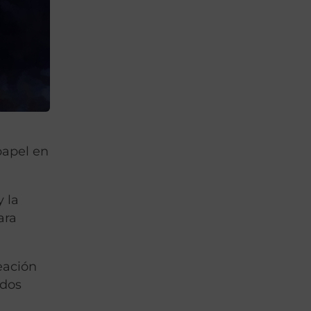
papel en
y la
ara
eación
ados