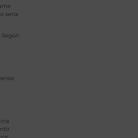
rame
o sería
. Según
tenso
tina
ntir
nos,