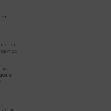
a mi
na duda
e tiempo
lso,
que el
Al
errames