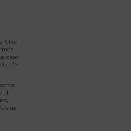
o. Creo
hemos
os dicen
el café
e como
o al
ños,
lo que