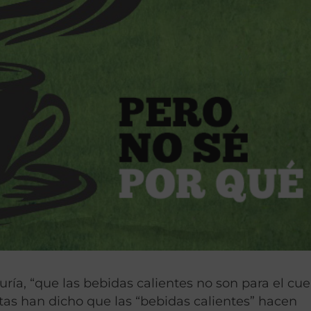
ría, “que las bebidas calientes no son para el cue
fetas han dicho que las “bebidas calientes” hacen