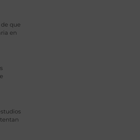
r de que
ria en
as
de
estudios
ntentan