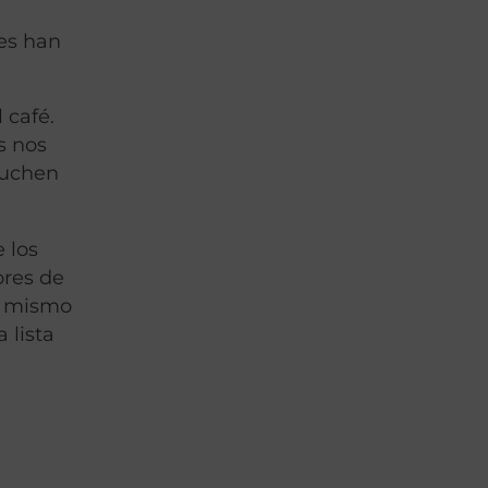
es han
 café.
os nos
cuchen
 los
ores de
al mismo
 lista