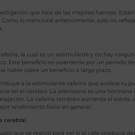
estigación que hice de las mejores fuentes. Están
s. Como lo mencioné anteriormente, esto no reflej
a.
 cafeína, la cual es un estimulante y no hay ningu
sico. Este beneficio es solamente por un periodo d
e hable sobre un beneficio a largo plazo.
atribuye a la estimulante cafeína que acelera tu pu
osina en el cerebro. La adenosina es una hormona 
elajación. La cafeína también aumenta el estrés. 
jor rendimiento físico en general.
e cerebral
udio que se realizó para ver si el café producía d