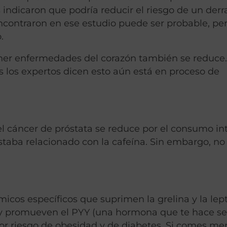
s indicaron que podría reducir el riesgo de un der
 encontraron en ese estudio puede ser probable, per
.
 tener enfermedades del corazón también se reduce
s los expertos dicen esto aún está en proceso de
del cáncer de próstata se reduce por el consumo in
estaba relacionado con la cafeína. Sin embargo, no
micos específicos que suprimen la grelina y la lep
y promueven el PYY (una hormona que te hace se
or riesgo de obesidad y de diabetes. Si comes me