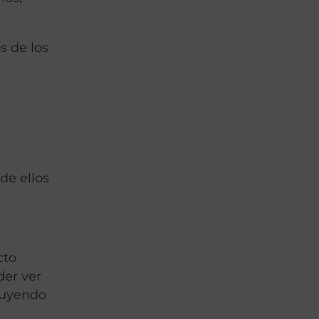
s de los
de ellos
cto
der ver
inuyendo