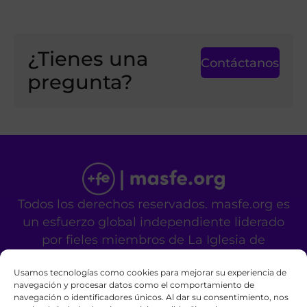
¿Tienes una
Contáctanos
pregunta?
Todos los derechos reservados. masfe.org es
un esfuerzo global independiente liderado
por fieles miembros de La Iglesia de
Jesucristo de los Santos de los Últimos Días.
Usamos tecnologías como cookies para mejorar su experiencia de
No es un sitio oficial de la mencionada
navegación y procesar datos como el comportamiento de
organización religiosa.
navegación o identificadores únicos. Al dar su consentimiento, nos