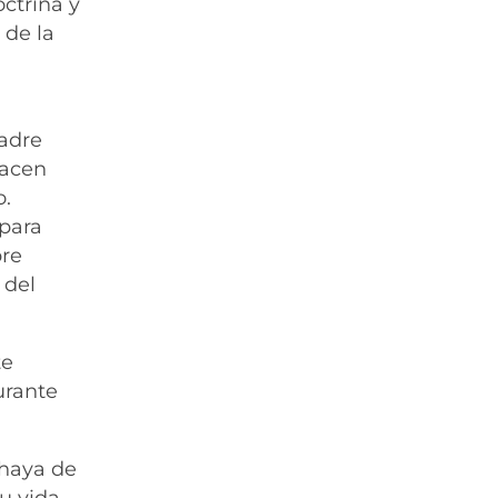
ctrina y
 de la
Padre
hacen
o.
para
bre
 del
te
urante
 haya de
su vida