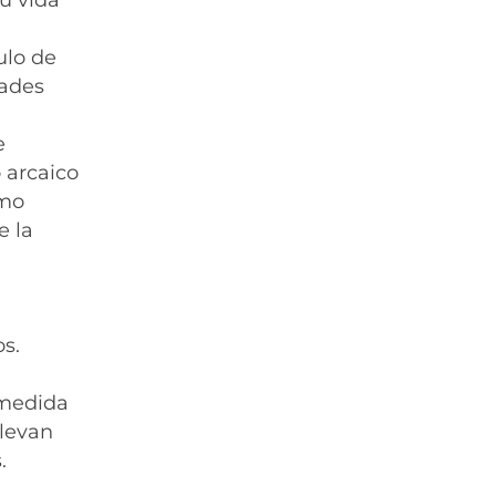
ulo de
dades
e
o arcaico
smo
e la
os.
 medida
llevan
.