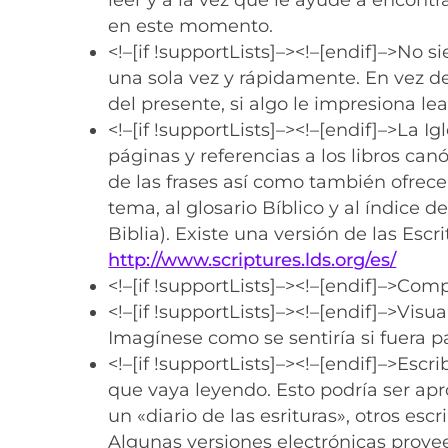
en este momento.
<!–[if !supportLists]–>
<!–[endif]–>No si
una sola vez y rápidamente. En vez d
del presente, si algo le impresiona 
<!–[if !supportLists]–>
<!–[endif]–>La I
páginas y referencias a los libros can
de las frases así como también ofrece
tema, al glosario Bíblico y al índice d
Biblia). Existe una versión de las Escrit
http://www.scriptures.lds.org/es/
<!–[if !supportLists]–>
<!–[endif]–>Comp
<!–[if !supportLists]–>
<!–[endif]–>Visua
Imagínese como se sentiría si fuera p
<!–[if !supportLists]–>
<!–[endif]–>Escr
que vaya leyendo. Esto podría ser apr
un «diario de las esrituras», otros es
Algunas versiones electrónicas prove