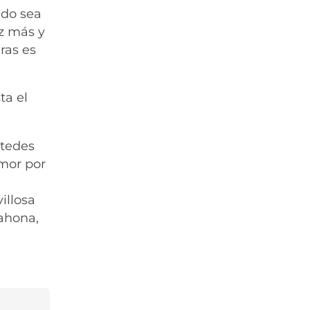
ndo sea
ez más y
ras es
ta el
stedes
amor por
illosa
iahona,