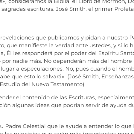
») consideramos la Biblia, el Libro de Mormón, Do
sagradas escrituras. José Smith, el primer Profeta
s revelaciones que publicamos y pidan a nuestro 
to, que manifieste la verdad ante ustedes, y si lo 
, Él les responderá por el poder del Espíritu Sant
o por nadie más. No dependerán más del hombre 
á lugar a especulaciones. No, pues cuando el hom
 sabe que esto lo salvará» (José Smith, Enseñanzas
 Estudio del Nuevo Testamento).
ender el contenido de las Escrituras, especialmen
ación algunas ideas que podrían servir de ayuda d
 su Padre Celestial que le ayude a entender lo que
rar los principios que serán más importantes para 