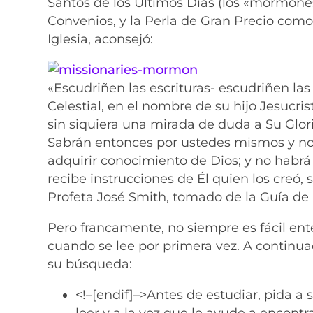
Santos de los Últimos Días (los «mormones
Convenios, y la Perla de Gran Precio como 
Iglesia, aconsejó:
«Escudriñen las escrituras- escudriñen la
Celestial, en el nombre de su hijo Jesucris
sin siquiera una mirada de duda a Su Gloria
Sabrán entonces por ustedes mismos y n
adquirir conocimiento de Dios; y no habr
recibe instrucciones de Él quien los creó,
Profeta José Smith, tomado de la Guía de
Pero francamente, no siempre es fácil ent
cuando se lee por primera vez. A continu
su búsqueda:
<!–[endif]–>Antes de estudiar, pida a
leer y a la vez que le ayude a encont