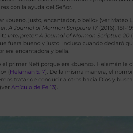
res con la ayuda del Señor.
r «bueno, justo, encantador, o bello» (ver Mateo L
ter: A Journal of Mormon Scripture 17
(2016): 181-19
t.:
Interpreter: A Journal of Mormon Scripture 20
(
que fuera bueno y justo. Incluso cuando declaró q
r era encantadora y bella.
l primer Nefi porque era «bueno». Helamán le di
o» (
Helamán 5: 7
). De la misma manera, el nomb
os tratar de conducir a otros hacia Dios y busca
 (ver
Artículo de Fe 13
).