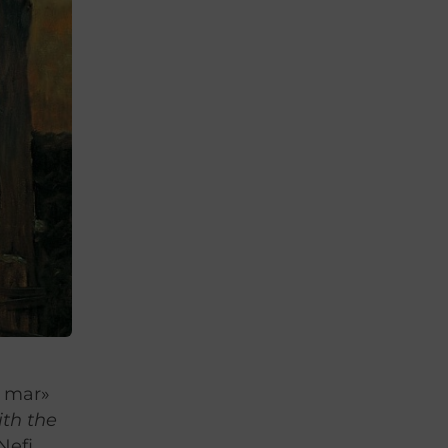
e mar»
ith the
Nefi,