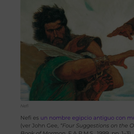
Nefi
Nefi es
un nombre egipcio antiguo con múl
(ver John Gee,
“Four Suggestions on the 
Book of Mormon
, F.A.R.M.S., 1999, pp. 1