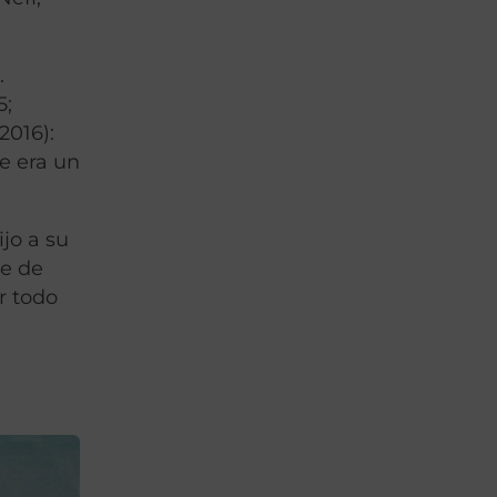
.
5;
2016):
ue era un
jo a su
re de
r todo