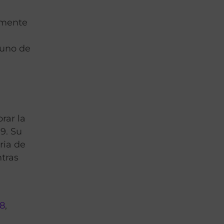
amente
 uno de
rar la
9. Su
ria de
tras
:8
,