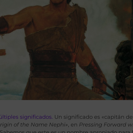
tiples significados.
Un significado es «capitán d
Origin of the Name Nephi»
, en
Pressing Forward w
–3). Sabemos que este es un nombre apropiado para 