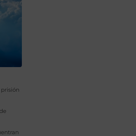
 prisión
nde
uentran