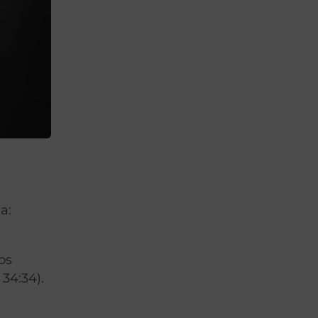
a:
os
34:34).