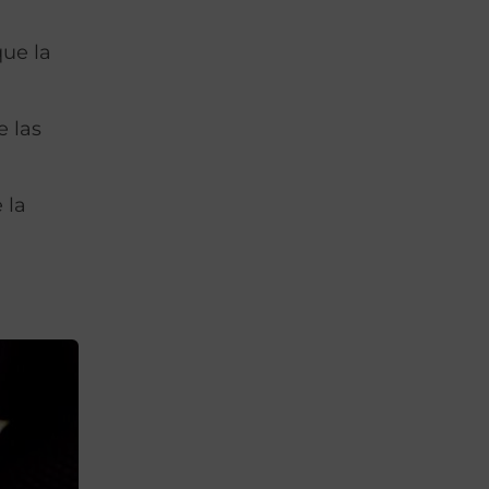
que la
 las
 la