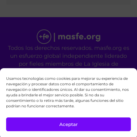
Todos los derechos reservados. masfe.org es
un esfuerzo global independiente liderado
por fieles miembros de La Iglesia de
Jesucristo de los Santos de los Últimos Días.
Usamos tecnologías como cookies para mejorar su experiencia de
No es un sitio oficial de la mencionada
navegación y procesar datos como el comportamiento de
organización religiosa.
navegación o identificadores únicos. Al dar su consentimiento, nos
Contáctanos
Privacy Policy
Cookie Policy
ayuda a brindarle el mejor servicio posible. Si no da su
consentimiento o lo retira más tarde, algunas funciones del sitio
podrían no funcionar correctamente.
Aceptar