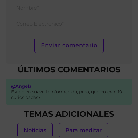
Nomb
Corr
Elect
ÚLTIMOS COMENTARIOS
@Angela
Esta bien suave la información, pero, que no eran 10
curiosidades?
TEMAS ADICIONALES
Noticias
Para meditar