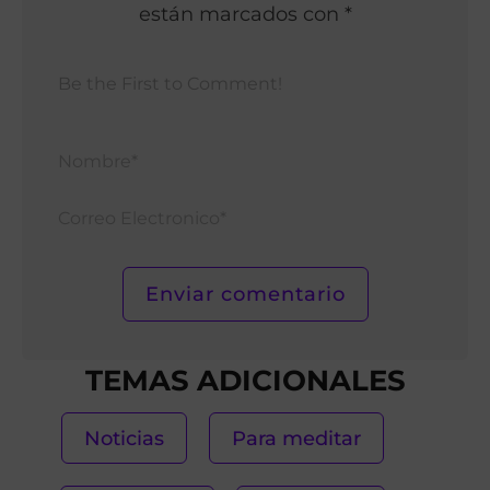
están marcados con *
Nomb
Corr
Elect
TEMAS ADICIONALES
Noticias
Para meditar