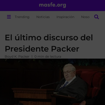
Trending
Noticias
Inspiración
Nosotros
El último discurso del
Presidente Packer
Boyd K. Packer
0 min de lectura