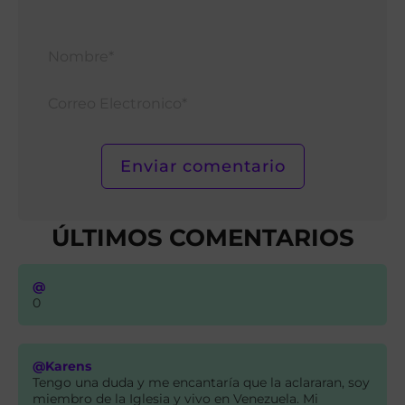
Nomb
Corr
Elect
ÚLTIMOS COMENTARIOS
@
0
@Karens
Tengo una duda y me encantaría que la aclararan, soy
miembro de la Iglesia y vivo en Venezuela. Mi