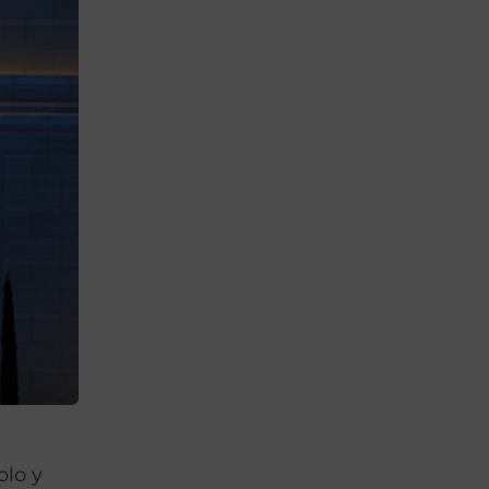
a
plo y