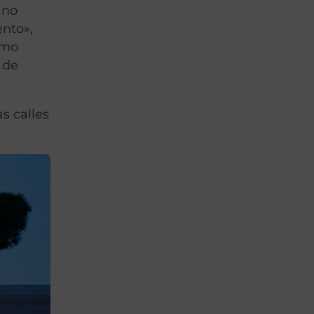
 no
ento»,
smo
 de
s calles