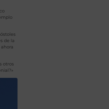
nco
templo
póstoles
s de la
e ahora
s otros
enial?»