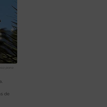
posa para
a.
ás de