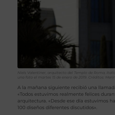
Niels Valentiner, arquitecto del Templo de Roma, Itali
una foto el martes 15 de enero de 2019. Créditos: Mer
A la mañana siguiente recibió una llamada
«Todos estuvimos realmente felices durant
arquitectura. «Desde ese día estuvimos h
100 diseños diferentes discutidos».