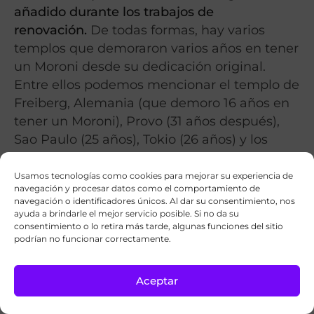
añadido durante los trabajos de
renovación.
De todas formas, hay varios
templos que demoraron varios años en tener
un Moroni desde su dedicación original.
Entre ellos podemos mencionar el templo de
Freiberg, Alemania (que demoro 16 años en
tener un Moroni), Provo (31 años después),
Sao Paulo (25 años), Tokio (26 años) y los
templos de Londres y Suiza a los cuales se
les agregó el Moroni en su 50 aniversario
Usamos tecnologías como cookies para mejorar su experiencia de
navegación y procesar datos como el comportamiento de
respectivamente. También incluyo en esta
navegación o identificadores únicos. Al dar su consentimiento, nos
lista al templo de Ogden Utah.
ayuda a brindarle el mejor servicio posible. Si no da su
consentimiento o lo retira más tarde, algunas funciones del sitio
podrían no funcionar correctamente.
No se puede dejar de mencionar a dos
templos que tuvieron su Moroni unos años
después de su dedicación debido a juicios
Aceptar
pendientes. El Templo de Boston y el de