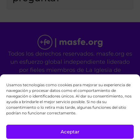
Todos los derechos reservados. masfe.org es
un esfuerzo global independiente liderado
por fieles miembros de La Iglesia de
Jesucristo de los Santos de los Últimos Días.
Usamos tecnologías como cookies para mejorar su experiencia de
No es un sitio oficial de la mencionada
navegación y procesar datos como el comportamiento de
organización religiosa.
navegación o identificadores únicos. Al dar su consentimiento, nos
Contáctanos
Privacy Policy
Cookie Policy
ayuda a brindarle el mejor servicio posible. Si no da su
consentimiento o lo retira más tarde, algunas funciones del sitio
podrían no funcionar correctamente.
Aceptar