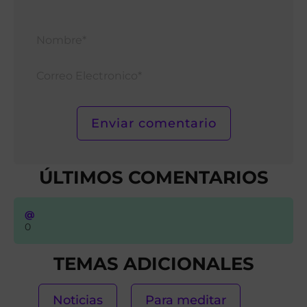
Nomb
Corr
Elect
ÚLTIMOS COMENTARIOS
@
0
TEMAS ADICIONALES
Noticias
Para meditar