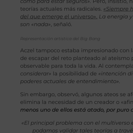
como para estar seguros».
Pero, insistió,
teorías actuales más radicales.
«Siempre h
del que emerge e
l universo».
La energía y
son «nada»
, señaló.
Representación artistica del Big Bang
Aczel tampoco estaba impresionado con la
de escapar del reto planteado al ateísmo 
observable para toda la vida. Al contempla
considerar»
la posibilidad de
«intención d
poderes actuales de entendimiento».
Sin embargo, observó, algunos ateos se af
elimina la necesidad de un creador o «afi
menos uno de ellos está atado, por puro az
«El principal problema con el multivers
podamos validar tales teorías a trav