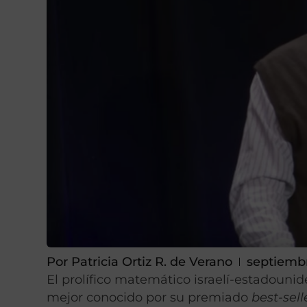
Por
Patricia Ortiz R. de Verano
septiembr
El prolífico matemático israelí-estadounide
mejor conocido por su premiado
best-sell