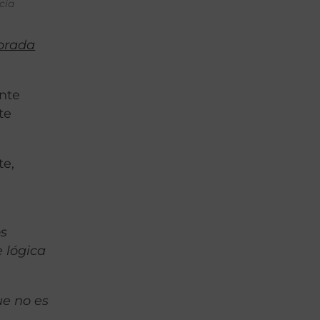
cia
mbrada
ente
te
te,
os
e lógica
ue no es