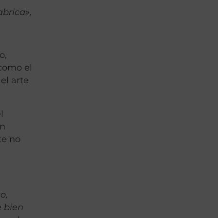
abrica»,
o,
 como el
el arte
l
ón
te no
o,
e bien