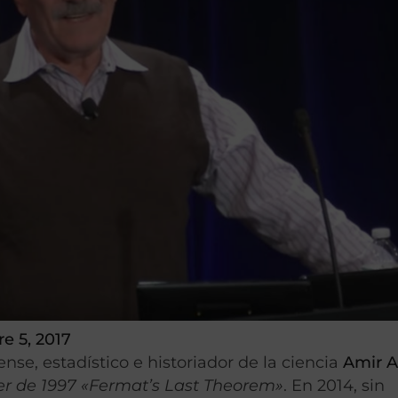
e 5, 2017
nse, estadístico e historiador de la ciencia
Amir A
er de 1997
«Fermat’s Last Theorem»
. En 2014, sin