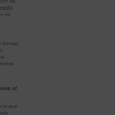
con las
 medio
s» no
o formas
o
ue
estros
e
rsos, al
.
n la que
dato