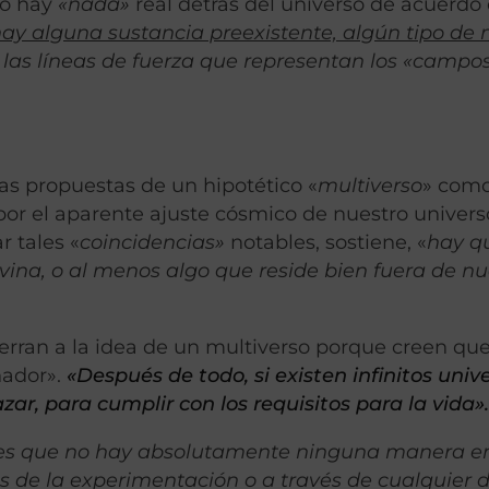
 no hay
«nada»
real detrás del universo de acuerdo 
ay alguna sustancia preexistente, algún tipo de
 las líneas de fuerza que representan los «campo
s propuestas de un hipotético «
multiverso
» com
por el aparente ajuste cósmico de nuestro univers
r tales «
coincidencias»
notables, sostiene, «
hay q
ivina, o al menos algo que reside bien fuera de nu
erran a la idea de un multiverso porque creen qu
nador».
«Después de todo, si existen infinitos unive
ar, para cumplir con los requisitos para la vida»
o es que no hay absolutamente ninguna manera e
és de la experimentación o a través de cualquier 