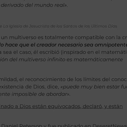
 derivado del mundo real».
e La Iglesia de Jesucristo de los Santos de los Últimos Días
n un multiverso es totalmente compatible con la c
lo hace que el creador necesario sea omnipotent
a sea el caso, él escribió (inspirado en el matemát
ción del multiverso infinito es matemáticamente
ldad, el reconocimiento de los límites del cono
xistencia de Dios, dice,
«puede muy bien estar fu
ente imposible de abordar».
inado a Dios están equivocados, declaró, y están
or Daniel Peterson y fue publicado en DeseretNew