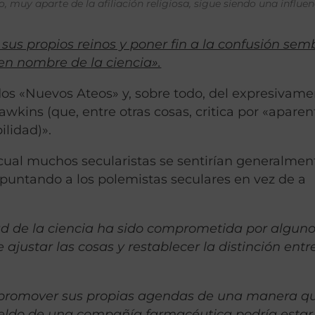
, muy aparte de la afiliación religiosa, sigue siendo una influen
n sus propios reinos y poner fin a la confusión se
 en nombre de la ciencia».
dos «Nuevos Ateos» y, sobre todo, del expresivam
awkins (que, entre otras cosas, critica por «aparen
ilidad)».
cual muchos secularistas se sentirían generalmen
puntando a los polemistas seculares en vez de a
ad de la ciencia ha sido comprometida por algun
e ajustar las cosas y restablecer la distinción entr
ra promover sus propias agendas de una manera q
sueldo de una compañía farmacéutica podría estar