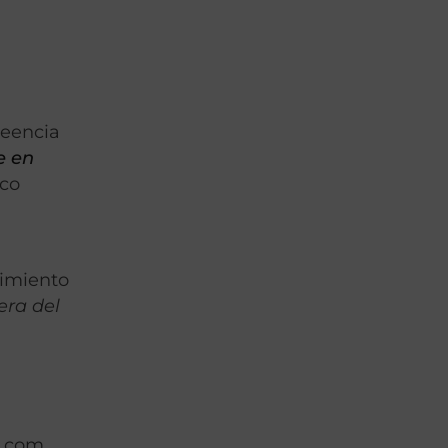
reencia
e en
ico
cimiento
era del
s.com,