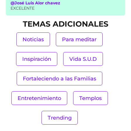
@José Luis Alor chavez
EXCELENTE
TEMAS ADICIONALES
Noticias
Para meditar
Inspiración
Vida S.U.D
Fortaleciendo a las Familias
Entretenimiento
Templos
Trending