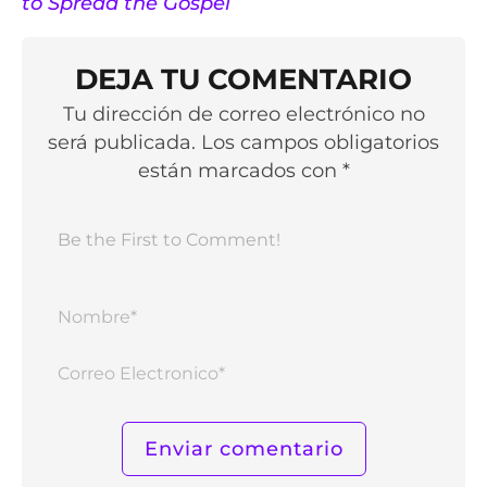
to Spread the Gospel
”
DEJA TU COMENTARIO
Tu dirección de correo electrónico no
será publicada. Los campos obligatorios
están marcados con *
Nomb
Corr
Elect