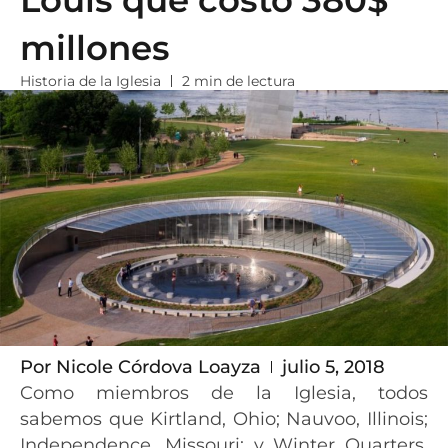
Louis que costó 380$
millones
Historia de la Iglesia
2 min de lectura
Por
Nicole Córdova Loayza
julio 5, 2018
Como miembros de la Iglesia, todos
sabemos que Kirtland, Ohio; Nauvoo, Illinois;
Independence, Missouri; y Winter Quarters,