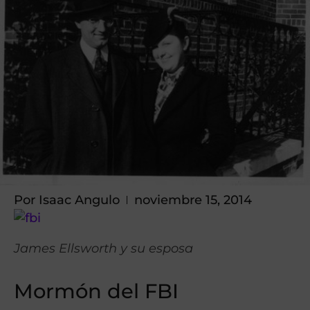
Por
Isaac Angulo
noviembre 15, 2014
James Ellsworth y su esposa
Mormón del FBI