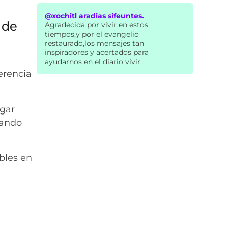
@xochitl aradias sifeuntes.
 de
Agradecida por vivir en estos
tiempos,y por el evangelio
restaurado,los mensajes tan
inspiradores y acertados para
ayudarnos en el diario vivir.
erencia
ugar
zando
bles en