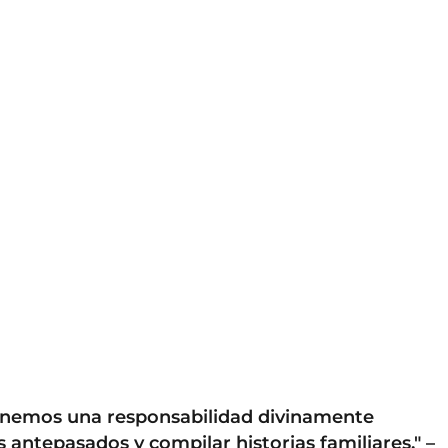
tenemos una responsabilidad divinamente
 antepasados y compilar historias familiares." –