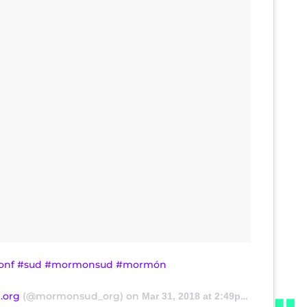
dsconf #sud #mormonsud #mormón
.org
(@mormonsud_org) on
Mar 31, 2018 at 2:49pm PDT