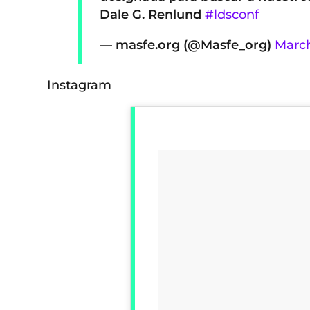
Dale G. Renlund
#ldsconf
— masfe.org (@Masfe_org)
March
Instagram