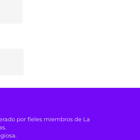
derado por fieles miembros de La
as.
igiosa.