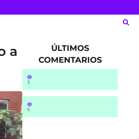
ÚLTIMOS
o a
COMENTARIOS
@
3
@
5