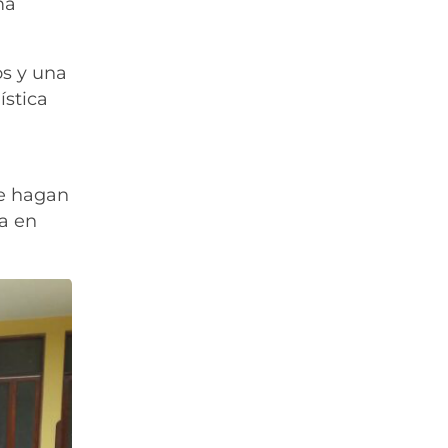
ma
os y una
ística
se hagan
ía en