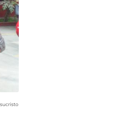
esucristo
a