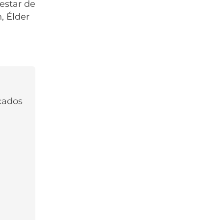
estar de
n, Élder
rcados
Nombre*
Correo
Electronico*