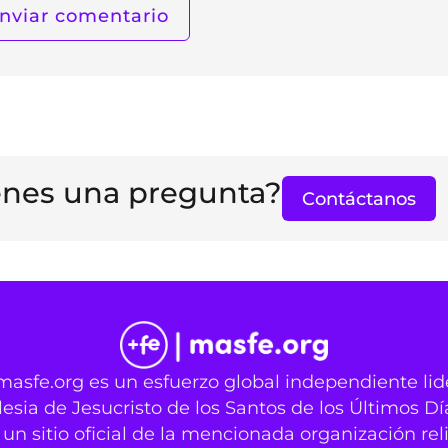
enes una pregunta?
Contáctanos
masfe.org es un esfuerzo global independiente li
lesia de Jesucristo de los Santos de los Últimos Dí
un sitio oficial de la mencionada organización rel