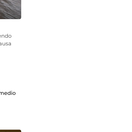
iendo
causa
 medio