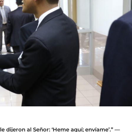
le dijeron al Señor: ‘Heme aquí; envíame’.” —