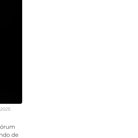
 2025.
Cuórum
undo de