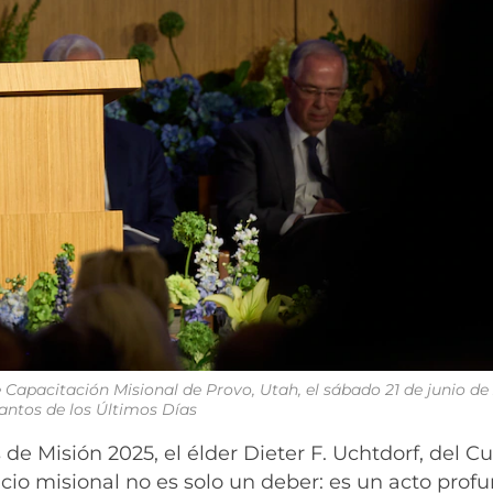
 Capacitación Misional de Provo, Utah, el sábado 21 de junio de
Santos de los Últimos Días
de Misión 2025, el élder Dieter F. Uchtdorf, del 
icio misional no es solo un deber: es un acto prof