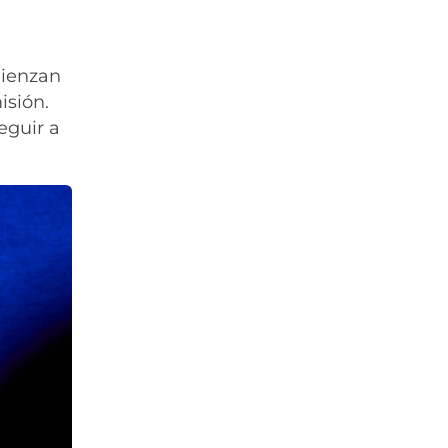
mienzan
isión.
eguir a