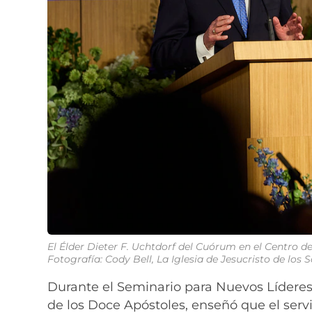
El Élder Dieter F. Uchtdorf del Cuórum en el Centro de
Fotografía: Cody Bell, La Iglesia de Jesucristo de los 
Durante el Seminario para Nuevos Líderes 
de los Doce Apóstoles, enseñó que el serv