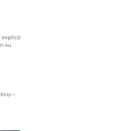
f explicó
en su
ético—