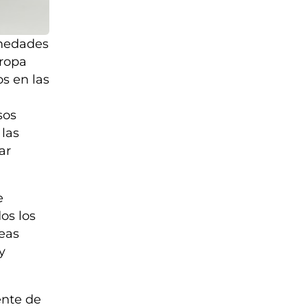
rmedades
 ropa
os en las
sos
 las
ar
e
os los
reas
y
ente de