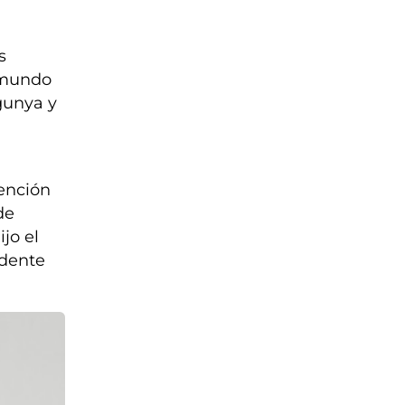
s
l mundo
gunya y
ención
de
jo el
idente