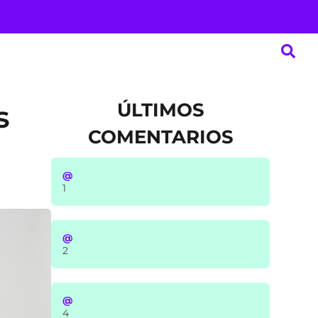
ÚLTIMOS
s
COMENTARIOS
@
1
@
2
@
4