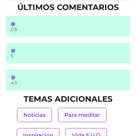
ÚLTIMOS COMENTARIOS
@
0.5
@
5
@
4.5
TEMAS ADICIONALES
Noticias
Para meditar
Inspiración
Vida S.U.D