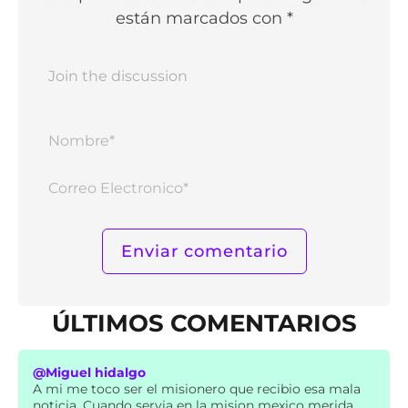
están marcados con *
Nomb
Corr
Elect
ÚLTIMOS COMENTARIOS
@Miguel hidalgo
A mi me toco ser el misionero que recibio esa mala
noticia. Cuando servia en la mision mexico merida