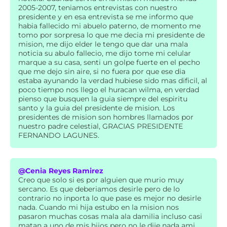
2005-2007, teniamos entrevistas con nuestro
presidente y en esa entrevista se me informo que
habia fallecido mi abuelo paterno, de momento me
tomo por sorpresa lo que me decia mi presidente de
mision, me dijo elder le tengo que dar una mala
noticia su abulo fallecio, me dijo tome mi celular
marque a su casa, senti un golpe fuerte en el pecho
que me dejo sin aire, si no fuera por que ese dia
estaba ayunando la verdad hubiese sido mas dificil, al
poco tiempo nos llego el huracan wilma, en verdad
pienso que busquen la guia siempre del espiritu
santo y la guia del presidente de mision. Los
presidentes de mision son hombres llamados por
nuestro padre celestial, GRACIAS PRESIDENTE
FERNANDO LAGUNES.
@Cenia Reyes Ramirez
Creo que solo si es por alguien que murio muy
sercano. Es que deberiamos desirle pero de lo
contrario no inporta lo que pase es mejor no desirle
nada. Cuando mi hija estubo en la mision nos
pasaron muchas cosas mala ala damilia incluso casi
matan a uno de mis hijos pero no le dije nada ami