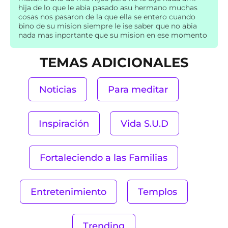
hija de lo que le abia pasado asu hermano muchas
cosas nos pasaron de la que ella se entero cuando
bino de su mision siempre le ise saber que no abia
nada mas inportante que su mision en ese momento
TEMAS ADICIONALES
Noticias
Para meditar
Inspiración
Vida S.U.D
Fortaleciendo a las Familias
Entretenimiento
Templos
Trending