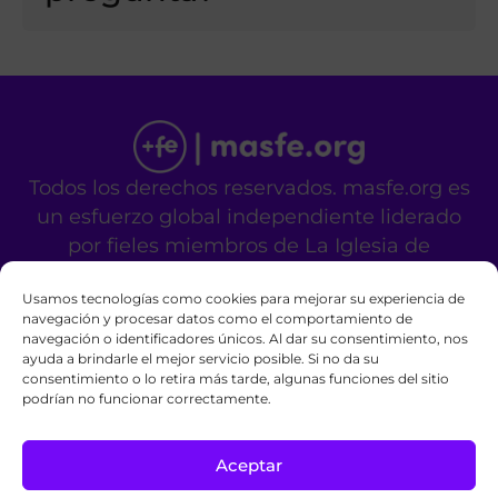
Todos los derechos reservados. masfe.org es
un esfuerzo global independiente liderado
por fieles miembros de La Iglesia de
Jesucristo de los Santos de los Últimos Días.
Usamos tecnologías como cookies para mejorar su experiencia de
No es un sitio oficial de la mencionada
navegación y procesar datos como el comportamiento de
organización religiosa.
navegación o identificadores únicos. Al dar su consentimiento, nos
Contáctanos
Privacy Policy
Cookie Policy
ayuda a brindarle el mejor servicio posible. Si no da su
consentimiento o lo retira más tarde, algunas funciones del sitio
podrían no funcionar correctamente.
Aceptar