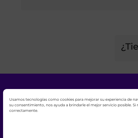
¿Ti
Usamos tecnologías como cookies para mejorar su experiencia de nav
Todos los derechos reservados. 
su consentimiento, nos ayuda a brindarle el mejor servicio posible. Si
correctamente.
Ig
No es 