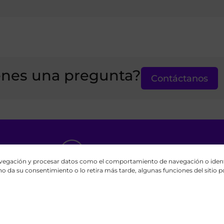
enes una pregunta?
Contáctanos
egación y procesar datos como el comportamiento de navegación o identi
masfe.org es un esfuerzo global independiente li
 no da su consentimiento o lo retira más tarde, algunas funciones del sitio 
lesia de Jesucristo de los Santos de los Últimos Dí
un sitio oficial de la mencionada organización rel
Contáctanos
Privacy Policy
Cookie Policy