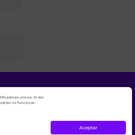
ficadores únicos. Al dar
derado por fieles miembros de La
podrían no funcionar
as.
igiosa.
Aceptar