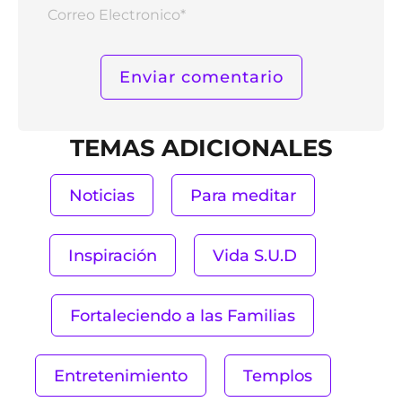
Corr
Elect
TEMAS ADICIONALES
Noticias
Para meditar
Inspiración
Vida S.U.D
Fortaleciendo a las Familias
Entretenimiento
Templos