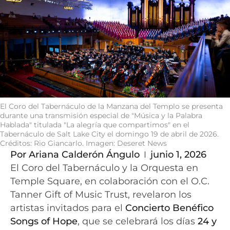
El Coro del Tabernáculo de la Manzana del Templo se presenta
durante una transmisión especial de "Música y la Palabra
Hablada" titulada "La alegría que compartimos" en el
Tabernáculo de Salt Lake City el domingo 19 de abril de 2026.
Créditos: Rio Giancarlo. Imagen: Deseret News
Por
Ariana Calderón Ángulo
junio 1, 2026
El Coro del Tabernáculo y la Orquesta en
Temple Square, en colaboración con el O.C.
Tanner Gift of Music Trust, revelaron los
artistas invitados para el
Concierto Benéfico
Songs of Hope
, que se celebrará los días
24 y