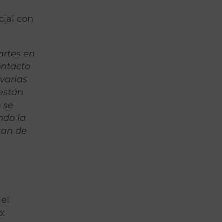
cial con
artes en
ontacto
varias
 están
 se
ndo la
ran de
 el
o: