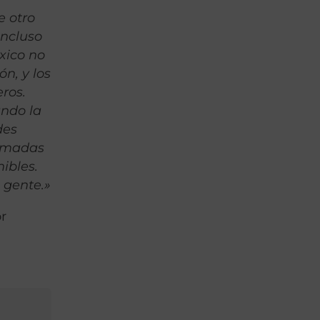
e otro
incluso
xico no
n, y los
ros.
ando la
des
ormadas
ibles.
 gente.»
r