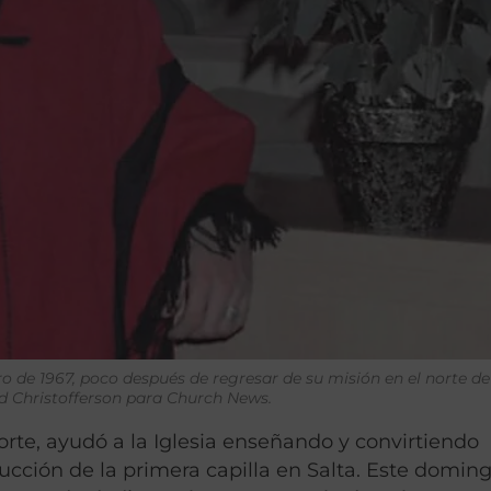
ro de 1967, poco después de regresar de su misión en el norte de
dd Christofferson para Church News.
rte, ayudó a la Iglesia enseñando y convirtiendo
ucción de la primera capilla en Salta. Este domin