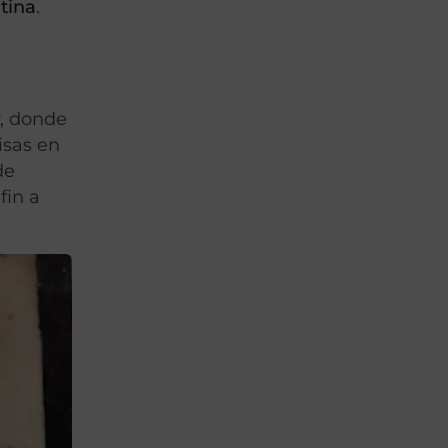
tina
.
y, donde
isas en
de
fin a