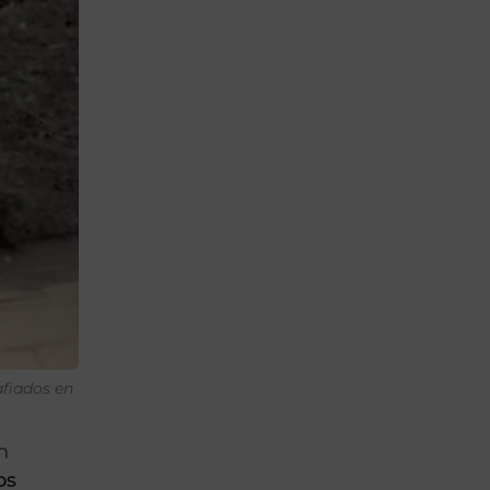
afiados en
n
os