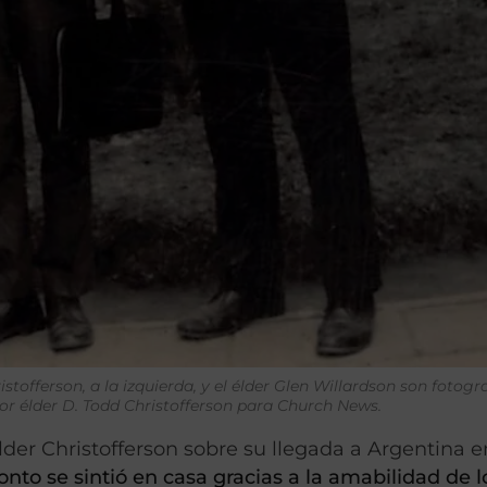
tofferson, a la izquierda, y el élder Glen Willardson son fotogr
por élder D. Todd Christofferson para Church News.
der Christofferson sobre su llegada a Argentina e
onto se sintió en casa gracias a la amabilidad de l