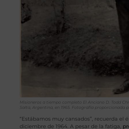
Misioneros a tiempo completo El Anciano D. Todd Chris
Salta, Argentina, en 1965. Fotografía proporcionada 
“Estábamos muy cansados”, recuerda el él
diciembre de 1964. A pesar de la fatiga,
pr