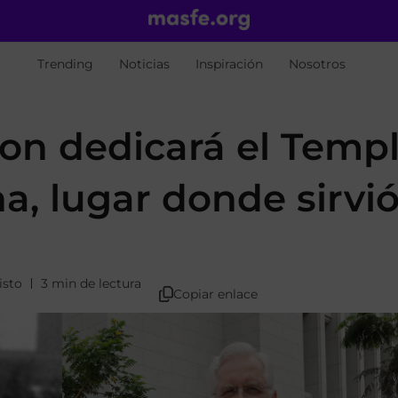
Trending
Noticias
Inspiración
Nosotros
son dedicará el Temp
na, lugar donde sirvi
isto
3 min de lectura
Copiar enlace