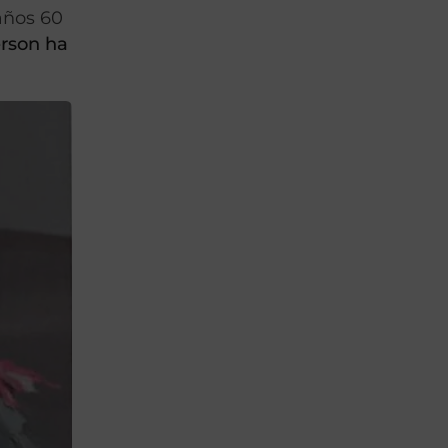
 años 60
erson ha