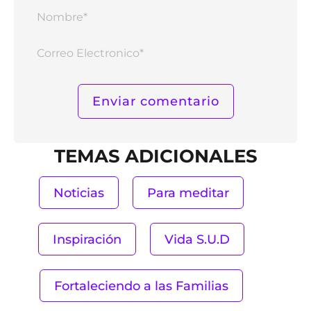
Nomb
Corr
Elect
TEMAS ADICIONALES
Noticias
Para meditar
Inspiración
Vida S.U.D
Fortaleciendo a las Familias