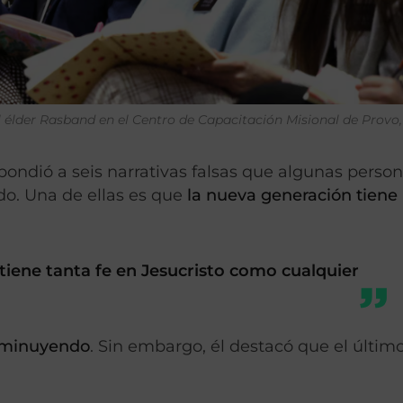
 élder Rasband en el Centro de Capacitación Misional de Provo,
ondió a seis narrativas falsas que algunas perso
ndo. Una de ellas es que
la nueva generación tien
 tiene tanta fe en Jesucristo como cualquier
isminuyendo
. Sin embargo, él destacó que el últim