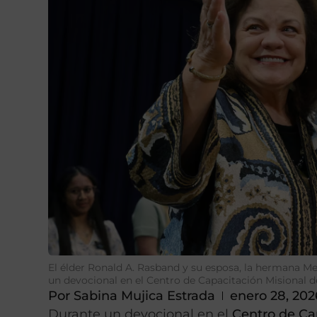
El élder Ronald A. Rasband y su esposa, la hermana Me
un devocional en el Centro de Capacitación Misional d
Por
Sabina Mujica Estrada
enero 28, 202
Durante un devocional en el
Centro de Ca