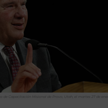
tro de Capacitación Misional de Provo, Utah, el martes 27 de ene