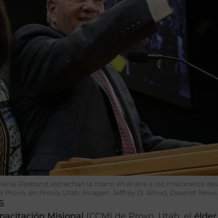
lanie Rasband, estrechan la mano en el aire a los misioneros de
e Provo, en Provo, Utah. Imagen: Jeffrey D. Allred, Deseret News
6
pacitación Misional
(CCM) de Provo, Utah, el
élder