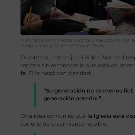
Misioneros toman notas durante un devocional con el
Imagen: Jeffrey D. Allred, Deseret News
Durante su mensaje, el élder Rasband resp
repiten sin reconocer lo que está ocurrie
fe
. Él lo negó con claridad:
“Su generación no es menos fiel;
generación anterior”.
Otra idea común es que
la Iglesia está d
fue uno de crecimiento notable: