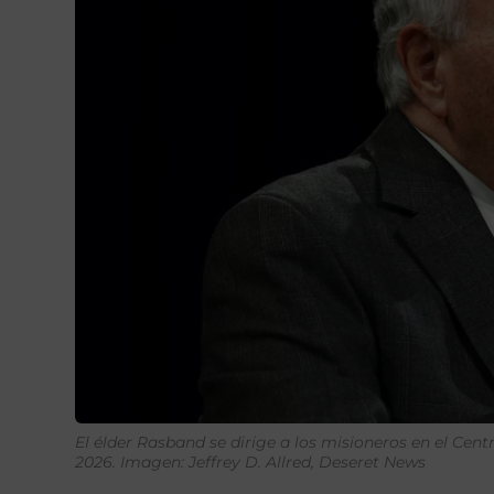
El élder Rasband se dirige a los misioneros en el Cen
2026. Imagen: Jeffrey D. Allred, Deseret News