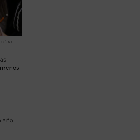
 Utah.
nas
e menos
o año