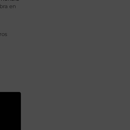
obra en
ros