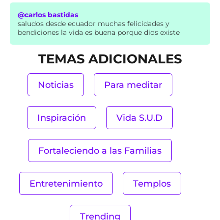
@carlos bastidas
saludos desde ecuador muchas felicidades y
bendiciones la vida es buena porque dios existe
TEMAS ADICIONALES
Noticias
Para meditar
Inspiración
Vida S.U.D
Fortaleciendo a las Familias
Entretenimiento
Templos
Trending