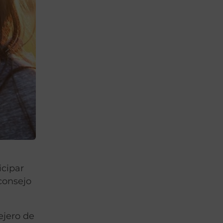
icipar
 consejo
ejero de