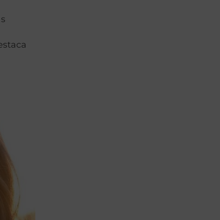
as
estaca