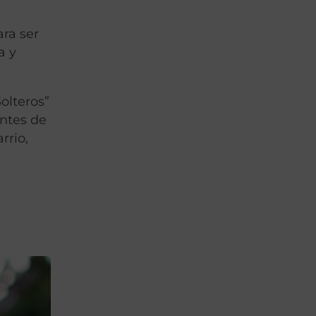
ara ser
a y
olteros”
entes de
rrio,