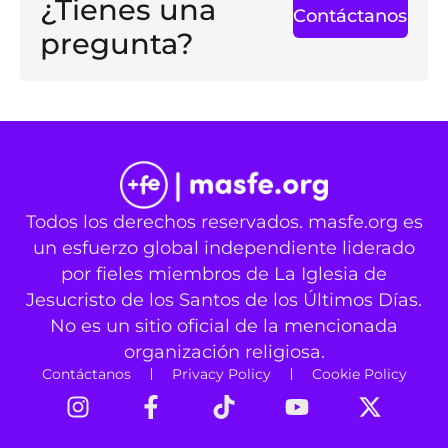
¿Tienes una
Contáctanos
pregunta?
Todos los derechos reservados. masfe.org es
un esfuerzo global independiente liderado
por fieles miembros de La Iglesia de
Jesucristo de los Santos de los Últimos Días.
No es un sitio oficial de la mencionada
organización religiosa.
Contáctanos
Privacy Policy
Cookie Policy