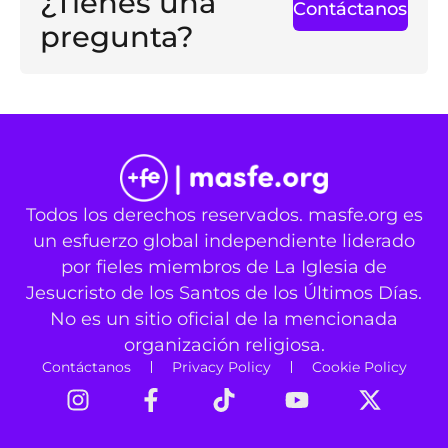
¿Tienes una
Contáctanos
pregunta?
Todos los derechos reservados. masfe.org es
un esfuerzo global independiente liderado
por fieles miembros de La Iglesia de
Jesucristo de los Santos de los Últimos Días.
No es un sitio oficial de la mencionada
organización religiosa.
Contáctanos
Privacy Policy
Cookie Policy