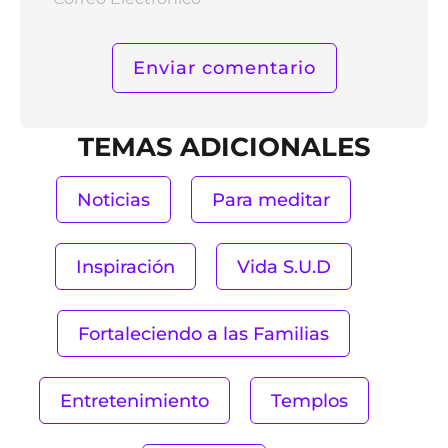
Elect
TEMAS ADICIONALES
Noticias
Para meditar
Inspiración
Vida S.U.D
Fortaleciendo a las Familias
Entretenimiento
Templos