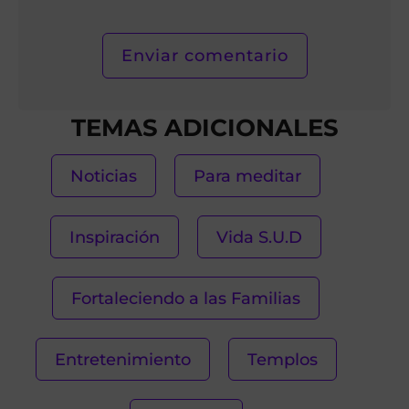
Elect
TEMAS ADICIONALES
Noticias
Para meditar
Inspiración
Vida S.U.D
Fortaleciendo a las Familias
Entretenimiento
Templos