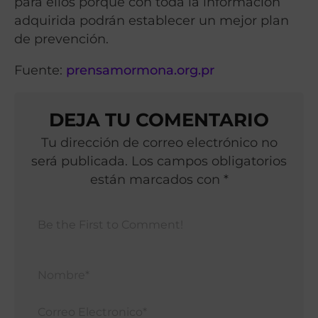
para ellos porque con toda la información
adquirida podrán establecer un mejor plan
de prevención.
Fuente:
prensamormona.org.pr
DEJA TU COMENTARIO
Tu dirección de correo electrónico no
será publicada. Los campos obligatorios
están marcados con *
Nomb
Corr