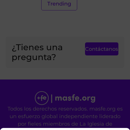
Trending
¿Tienes una
Contáctanos
pregunta?
Todos los derechos reservados. masfe.org es
un esfuerzo global independiente liderado
por fieles miembros de La Iglesia de