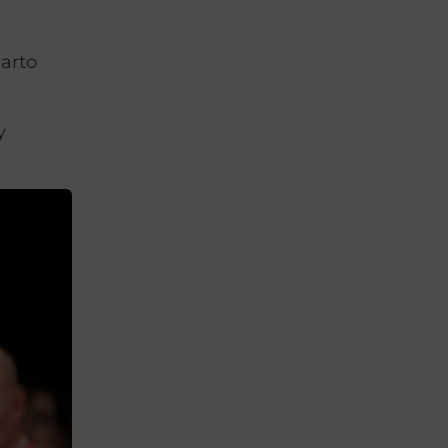
arto
y