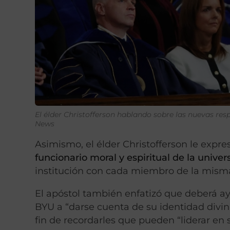
El élder Christofferson hablando sobre las nuevas resp
News
Asimismo, el élder Christofferson le expr
funcionario moral y espiritual de la univer
institución con cada miembro de la mism
El apóstol también enfatizó que deberá a
BYU a “darse cuenta de su identidad divina
fin de recordarles que pueden “liderar en s