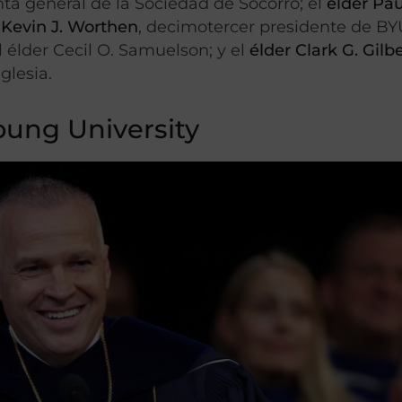
nta general de la Sociedad de Socorro; el
élder Pau
;
Kevin J. Worthen
, decimotercer presidente de BYU
l élder Cecil O. Samuelson; y el
élder
Clark G. Gilb
glesia.
oung University