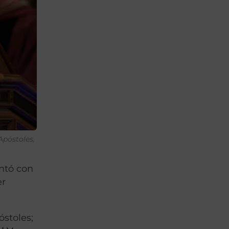
Apóstoles,
ntó con
er
óstoles;