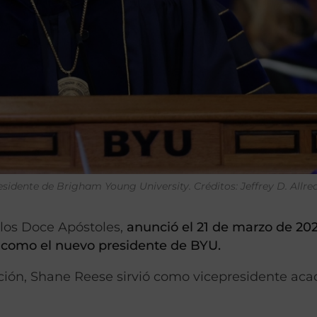
idente de Brigham Young University. Créditos: Jeffrey D. Allre
 los Doce Apóstoles,
anunció el 21 de marzo de 20
 como el nuevo presidente de BYU.
ción, Shane Reese sirvió como vicepresidente ac