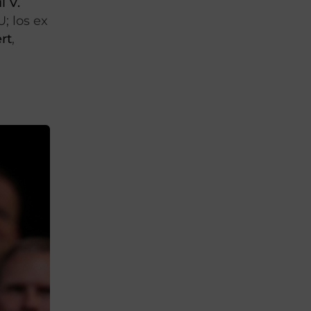
l V.
; los ex
ert
,