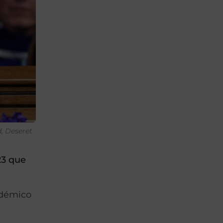
d, Deseret
23
que
adémico