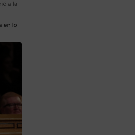
ió a la
a en lo