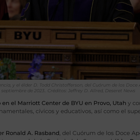
ncia, y el élder D. Todd Christofferson, del Cuórum de los Doce 
septiembre de 2023.. Créditos: Jeffrey D. Allred, Deseret News
en el Marriott Center de BYU en Provo, Utah
y co
ernamentales, cívicos y educativos, así como el sup
er
Ronald A. Rasband
, del Cuórum de los Doce Ap