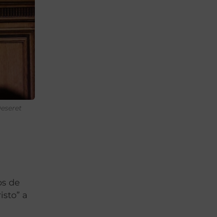
Deseret
os de
isto” a