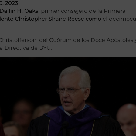
0, 2023
 Dallin H. Oaks
, primer consejero de la Primera
idente Christopher Shane Reese como
el decimocu
d Christofferson, del Cuórum de los Doce Apóstoles 
a Directiva de BYU.