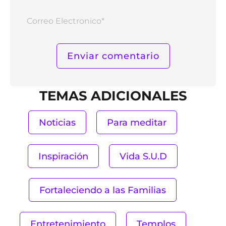
Corr
Elect
TEMAS ADICIONALES
Noticias
Para meditar
Inspiración
Vida S.U.D
Fortaleciendo a las Familias
Entretenimiento
Templos