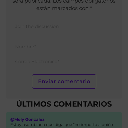
será publicada. Los campos obligatorios
están marcados con *
Nomb
Corr
Elect
ÚLTIMOS COMENTARIOS
@Mely González
Estoy asombrada que diga que "no importa a quién