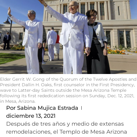
Elder Gerrit W. Gong of the Quorum of the Twelve Apostles and
President Dallin H. Oaks, first counselor in the First Presidency,
wave to Latter-day Saints outside the Mesa Arizona Temple
following its first rededication session on Sunday, Dec. 12, 2021,
in Mesa, Arizona.
Por
Sabina Mujica Estrada
diciembre 13, 2021
Después de tres años y medio de extensas
remodelaciones, el Templo de Mesa Arizona