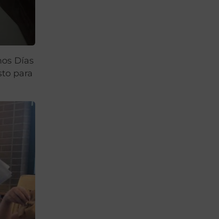
mos Días
sto para