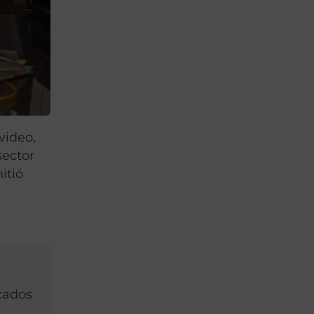
video,
sector
itió
rcados