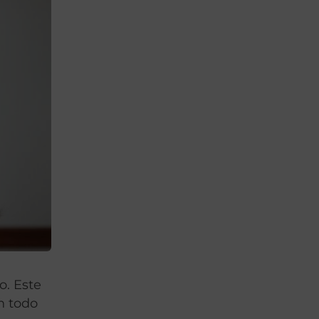
o. Este
n todo