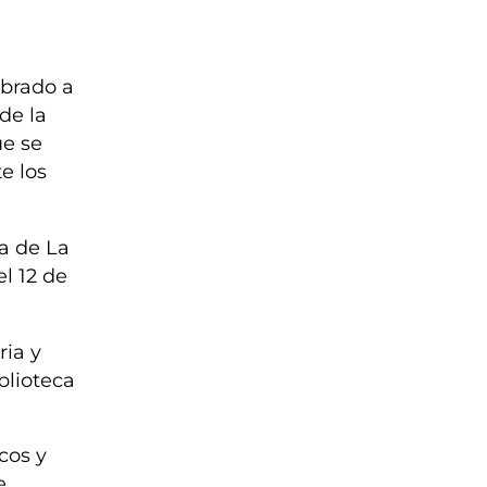
mbrado a
de la
ue se
e los
ia de La
l 12 de
ia y
iblioteca
cos y
e