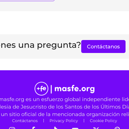
enes una pregunta?
Contáctanos
masfe.org es un esfuerzo global independiente li
lesia de Jesucristo de los Santos de los Últimos Dí
un sitio oficial de la mencionada organización rel
Contáctanos
Privacy Policy
Cookie Policy