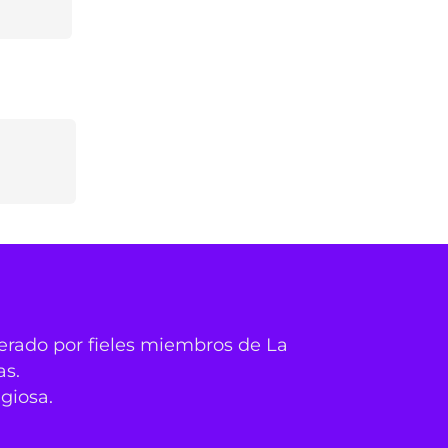
derado por fieles miembros de La
as.
igiosa.