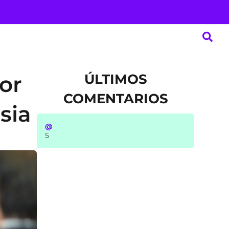
ÚLTIMOS
tor
COMENTARIOS
sia
@
5