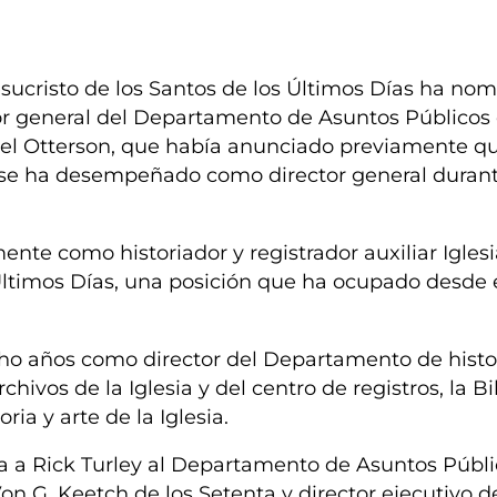
esucristo de los Santos de los Últimos Días ha no
tor general del Departamento de Asuntos Públicos 
hael Otterson, que había anunciado previamente q
ue se ha desempeñado como director general durant
mente como historiador y registrador auxiliar Igles
 Últimos Días, una posición que ha ocupado desde e
o años como director del Departamento de histor
rchivos de la Iglesia y del centro de registros, la B
ria y arte de la Iglesia.
 a Rick Turley al Departamento de Asuntos Públi
Von G. Keetch de los Setenta y director ejecutivo d