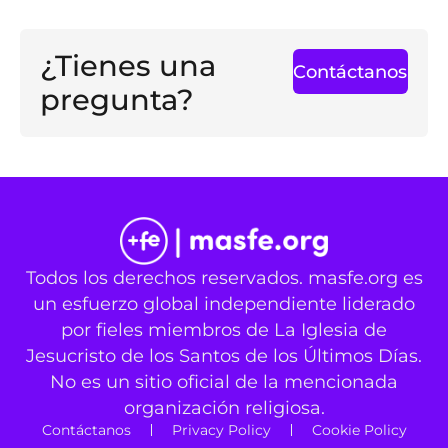
¿Tienes una
Contáctanos
pregunta?
Todos los derechos reservados. masfe.org es
un esfuerzo global independiente liderado
por fieles miembros de La Iglesia de
Jesucristo de los Santos de los Últimos Días.
No es un sitio oficial de la mencionada
organización religiosa.
Contáctanos
Privacy Policy
Cookie Policy