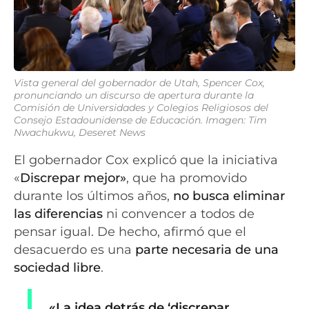
Vista general del gobernador de Utah, Spencer Cox,
pronunciando un discurso de apertura durante la
Comisión de Universidades y Colegios Religiosos del
Consejo Estadounidense de Educación. Imagen: Tim
Nwachukwu, Deseret News
El gobernador Cox explicó que la iniciativa
«
Discrepar mejor»
, que ha promovido
durante los últimos años,
no busca eliminar
las diferencias
ni convencer a todos de
pensar igual. De hecho, afirmó que el
desacuerdo es una
parte necesaria de una
sociedad libre
.
«La idea detrás de ‘discrepar