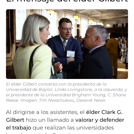
El élder Gilbert conversa con la presidenta de la
Universidad de Baylor, Linda Livingstone, a la izquierda, y
el presidente de la Universidad Brigham Young, C. Shane
Reese. Imagen: Tim Nwachukwu, Deseret News
Al dirigirse a los asistentes, el
élder Clark G.
Gilbert
hizo un llamado a
valorar y defender
el trabajo
que realizan las universidades