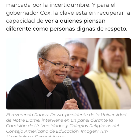
marcada por la incertidumbre. Y para el
gobernador Cox, la clave está en recuperar la
capacidad de
ver a quienes piensan
diferente
como personas dignas de respeto
.
El reverendo Robert Dowd, presidente de la Universidad
de Notre Dame, interviene en un panel durante la
Comisión de Universidades y Colegios Religiosos del
Consejo Americano de Educación. Imagen: Tim
Nwachukwu, Deseret News