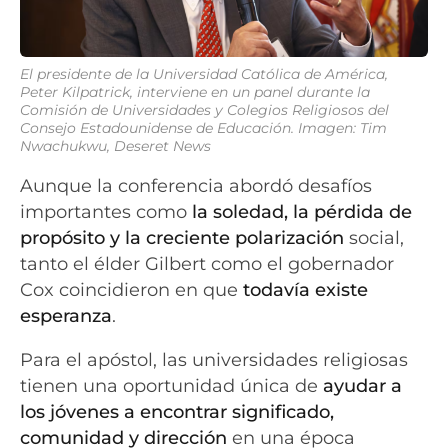
El presidente de la Universidad Católica de América,
Peter Kilpatrick, interviene en un panel durante la
Comisión de Universidades y Colegios Religiosos del
Consejo Estadounidense de Educación. Imagen: Tim
Nwachukwu, Deseret News
Aunque la conferencia abordó desafíos
importantes como
la soledad, la pérdida de
propósito y la creciente polarización
social,
tanto el élder Gilbert como el gobernador
Cox coincidieron en que
todavía existe
esperanza
.
Para el apóstol, las universidades religiosas
tienen una oportunidad única de
ayudar a
los jóvenes a encontrar significado,
comunidad y dirección
en una época