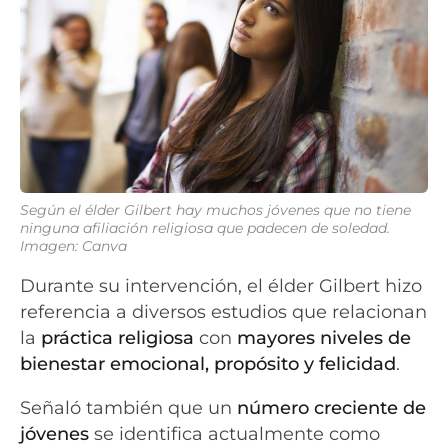
Según el élder Gilbert hay muchos jóvenes que no tiene
ninguna afiliación religiosa que padecen de soledad.
Imagen: Canva
Durante su intervención, el élder Gilbert hizo
referencia a diversos estudios que relacionan
la
práctica religiosa
con
mayores niveles de
bienestar emocional, propósito y felicidad
.
Señaló también que un
número creciente de
jóvenes
se identifica actualmente como