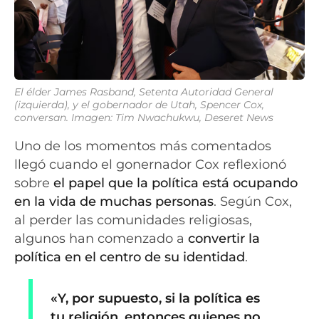
El élder James Rasband, Setenta Autoridad General
(izquierda), y el gobernador de Utah, Spencer Cox,
conversan. Imagen: Tim Nwachukwu, Deseret News
Uno de los momentos más comentados
llegó cuando el gonernador Cox reflexionó
sobre
el papel que la política está ocupando
en la vida de muchas personas
. Según Cox,
al perder las comunidades religiosas,
algunos han comenzado a
convertir la
política en el centro de su identidad
.
«Y, por supuesto, si la política es
tu religión, entonces quienes no