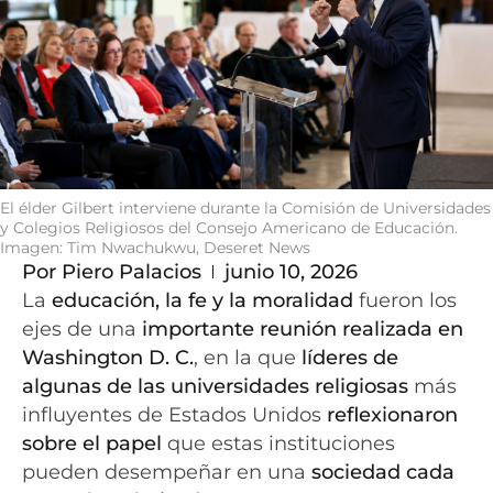
El élder Gilbert interviene durante la Comisión de Universidades
y Colegios Religiosos del Consejo Americano de Educación.
Imagen: Tim Nwachukwu, Deseret News
Por
Piero Palacios
junio 10, 2026
La
educación, la fe y la moralidad
fueron los
ejes de una
importante reunión realizada en
Washington D. C.
, en la que
líderes de
algunas de las universidades religiosas
más
influyentes de Estados Unidos
reflexionaron
sobre el papel
que estas instituciones
pueden desempeñar en una
sociedad cada