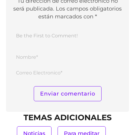
Tu dirección de correo electrónico no
será publicada. Los campos obligatorios
están marcados con *
Nomb
Corr
Elect
TEMAS ADICIONALES
Noticias
Para meditar