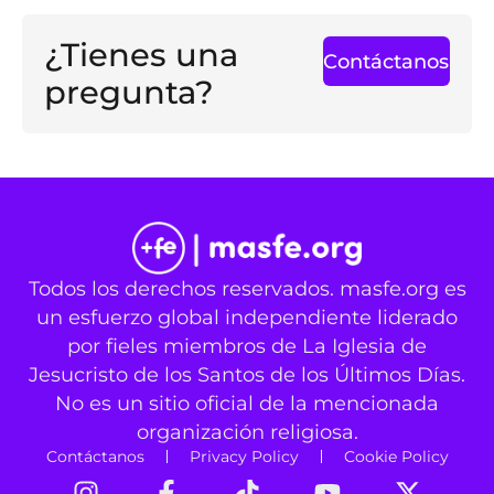
¿Tienes una
Contáctanos
pregunta?
Todos los derechos reservados. masfe.org es
un esfuerzo global independiente liderado
por fieles miembros de La Iglesia de
Jesucristo de los Santos de los Últimos Días.
No es un sitio oficial de la mencionada
organización religiosa.
Contáctanos
Privacy Policy
Cookie Policy