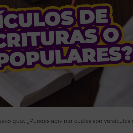
vo quiz. ¿Puedes adivinar cuáles son versículos 