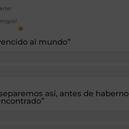
erte!
 amigos!
vencido al mundo”
separemos así, antes de haberno
encontrado”