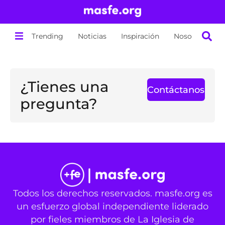
Trending
Noticias
Inspiración
Nosotros
¿Tienes una
Contáctanos
pregunta?
Todos los derechos reservados. masfe.org es
un esfuerzo global independiente liderado
por fieles miembros de La Iglesia de