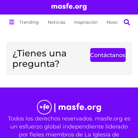
Trending
Noticias
Inspiración
Nosotros
¿Tienes una
Contáctanos
pregunta?
Todos los derechos reservados. masfe.org es
un esfuerzo global independiente liderado
por fieles miembros de La Iglesia de